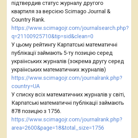
підтвердив статус журналу другого
квартиля за версією Scimago Journal &
Country Rank.
https://www.scimagojr.com/journalsearch.php?
q=21100925710&tip=sid&clean=0
У цьому рейтингу Карпатські математичні
публікації займають 5-ту позицію серед
українських журналів (зокрема другу серед
українських математичних журналів)
https://www.scimagojr.com/journalrank.php?
country=UA
У списку всіх математичних журналів у світі,
Карпатські математичні публікації займають
878 позицію з 1756.
https://www.scimagojr.com/journalrank.php?
area=2600&page=18&total_size=1756