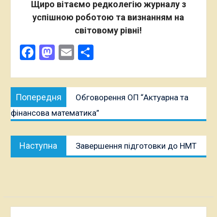
Щиро вітаємо редколегію журналу з
успішною роботою та визнанням на
світовому рівні!
Facebook
Mastodon
Email
Поділитися
Навігація
Попередня
Попередня
Обговорення ОП “Актуарна та
записів
публікація:
фінансова математика”
Наступна
Наступна
Завершення підготовки до НМТ
публікація: