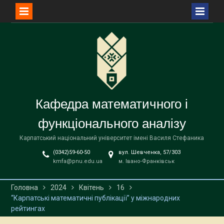
Перейти
до
вмісту
Кафедра математичного і
функціонального аналізу
Карпатський національний університет імені Василя Стефаника
(0342)59-60-50
вул. Шевченка, 57/303
kmfa@pnu.edu.ua
м. Івано-Франківськ
Головна
2024
Квітень
16
“Карпатські математичні публікації” у міжнародних
рейтингах