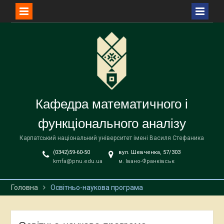
Перейти
до
вмісту
Кафедра математичного і
функціонального аналізу
Карпатський національний університет імені Василя Стефаника
(0342)59-60-50
вул. Шевченка, 57/303
kmfa@pnu.edu.ua
м. Івано-Франківськ
Головна
Освітньо-наукова програма