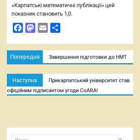
«Карпатські математичні публікації» цей
показник становить 1,0.
Facebook
Mastodon
Email
Поділитися
Навігація
Попередня
Попередня
Завершення підготовки до НМТ
записів
публікація:
Наступна
Наступна
Прикарпатський університет став
публікація:
офіційним підписантом угоди CoARA!
Пошук: