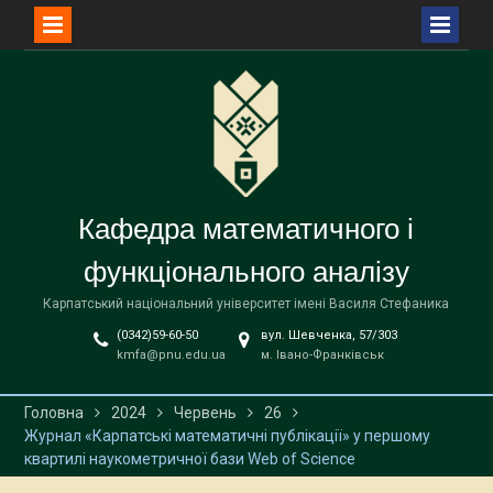
Перейти
до
вмісту
Кафедра математичного і
функціонального аналізу
Карпатський національний університет імені Василя Стефаника
(0342)59-60-50
вул. Шевченка, 57/303
kmfa@pnu.edu.ua
м. Івано-Франківськ
Головна
2024
Червень
26
Журнал «Карпатські математичні публікації» у першому
квартилі наукометричної бази Web of Science